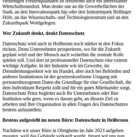
vielseitigen Freizeitqualitäten ist Heilbronn auch ein interessanter
Wirtschaftsstandort. Man denke nur an die Gewerbeflächen der
Stadt, an den Innovationspark hip oder den Industriepark Böllinger
Höfe, an das Wissenschafts- und Technologiezentrum und an den
Zukunftspark Wohlgelegen.
Wer Zukunft denkt, denkt Datenschutz
Datenschutz wird auch in Heilbronn noch stärker in den Fokus
rücken. Denn Unternehmen prosperieren, wo für die Zukunft
geplant wird und der Mensch auch weiterhin die zentrale Rolle
spielen soll. Und dort ist professioneller Datenschutz eine extrem
wichtige Aufgabe. In der Industrie wie im Gewerbe, im
Dienstleistungssektor wie im Handel, aber auch bei Behörden und
anderen Institutionen ist der gesetzeskonforme Umgang mit
personenbezogenen Daten die Grundlage für eine Gesellschaft, die
dem Individuum Respekt zollt und für ein gutes Miteinander sorgt.
Datenschutz Prinz begleitet auch Ihr Unternehmen oder Ihre
Institution sehr gern, wenn es darum geht, an diesem Ziel zu
arbeiten und Ihre Organisation in allen Fragen des Datenschutzes
bestens aufzustellen:
Bestens aufgestellt im neuen Büro: Datenschutz in Heilbronn
Nachdem wir unser Büro in Obrigheim im Jahr 2023 aufgeben
mussten, weil das Gebäude verkauft wurde, freuen wir uns nun