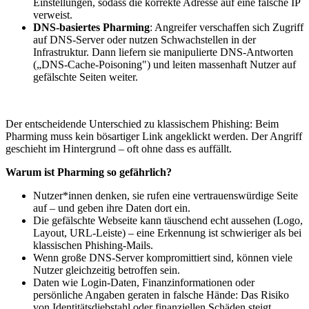
Einstellungen, sodass die korrekte Adresse auf eine falsche IP
verweist.
DNS-basiertes Pharming
: Angreifer verschaffen sich Zugriff
auf DNS-Server oder nutzen Schwachstellen in der
Infrastruktur. Dann liefern sie manipulierte DNS-Antworten
(„DNS-Cache-Poisoning") und leiten massenhaft Nutzer auf
gefälschte Seiten weiter.
Der entscheidende Unterschied zu klassischem Phishing: Beim
Pharming muss kein bösartiger Link angeklickt werden. Der Angriff
geschieht im Hintergrund – oft ohne dass es auffällt.
Warum ist Pharming so gefährlich?
Nutzer*innen denken, sie rufen eine vertrauenswürdige Seite
auf – und geben ihre Daten dort ein.
Die gefälschte Webseite kann täuschend echt aussehen (Logo,
Layout, URL-Leiste) – eine Erkennung ist schwieriger als bei
klassischen Phishing-Mails.
Wenn große DNS-Server kompromittiert sind, können viele
Nutzer gleichzeitig betroffen sein.
Daten wie Login-Daten, Finanzinformationen oder
persönliche Angaben geraten in falsche Hände: Das Risiko
von Identitätsdiebstahl oder finanziellen Schäden steigt.