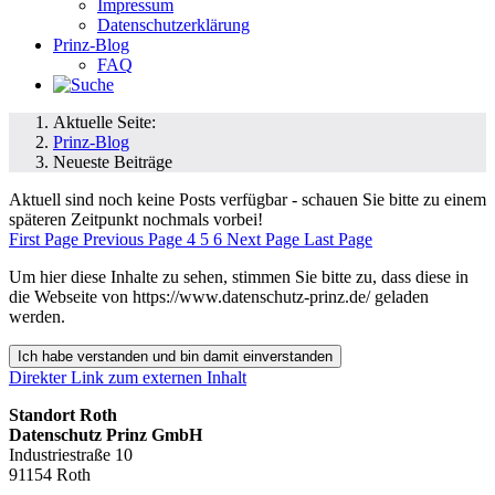
Impressum
Datenschutzerklärung
Prinz-Blog
FAQ
Aktuelle Seite:
Prinz-Blog
Neueste Beiträge
Aktuell sind noch keine Posts verfügbar - schauen Sie bitte zu einem
späteren Zeitpunkt nochmals vorbei!
First Page
Previous Page
4
5
6
Next Page
Last Page
Um hier diese Inhalte zu sehen, stimmen Sie bitte zu, dass diese in
die Webseite von https://www.datenschutz-prinz.de/ geladen
werden.
Ich habe verstanden und bin damit einverstanden
Direkter Link zum externen Inhalt
Standort Roth
Datenschutz Prinz GmbH
Industriestraße 10
91154 Roth